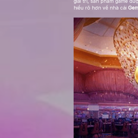
giải trí, sản phẩm game đư
hiểu rõ hơn về nhà cái
Gem