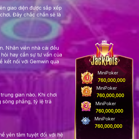
rên giao diện được sắp xếp
chơi. Đây chắc chắn sẽ là
ên. Nhân viên nhà cái đều
hỏi hay cần sự tư vấn của
hể kết nối với Gemwin qua
MiniPoker
760,000,000
MiniPoker
trung gian nào. Khi chơi
760,000,000
sòng phẳng, tỷ lệ trả
MiniPoker
760,000,000
MiniPoker
760,000,000
ể yên tâm tuyệt đối với hệ