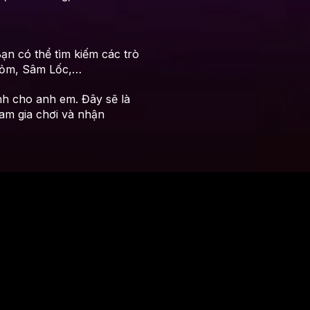
ạn có thể tìm kiếm các trò
Phỏm, Sâm Lốc,…
nh cho anh em. Đây sẽ là
ham gia chơi và nhận