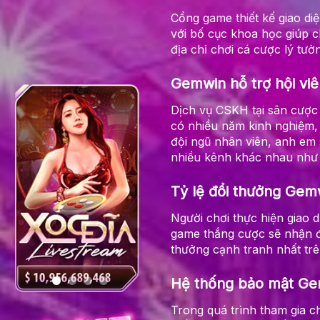
Cổng game thiết kế giao di
với bố cục khoa học giúp c
địa chỉ chơi cá cược lý tư
Gemwin hỗ trợ hội viê
Dịch vụ CSKH tại sân cược 
có nhiều năm kinh nghiệm, 
đội ngũ nhân viên, anh em 
nhiều kênh khác nhau như c
Tỷ lệ đổi thưởng Gem
Người chơi thực hiện giao d
game thắng cược sẽ nhận đ
thưởng cạnh tranh nhất trê
Hệ thống bảo mật Ge
Trong quá trình tham gia c