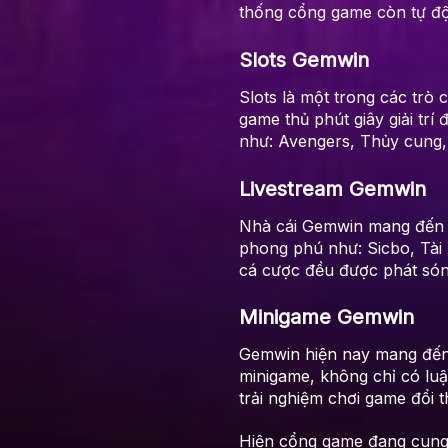
thống cổng game còn tự độ
Slots Gemwin
Slots là một trong các trò
game thủ phút giây giải trí
như: Avengers, Thủy cung,
Livestream Gemwin
Nhà cái Gemwin mang đến a
phong phú như: Sicbo, Tài 
cá cược đều được phát sóng
Minigame Gemwin
Gemwin hiện nay mang đến 
minigame, không chỉ có lu
trải nghiệm chơi game đổi t
Hiện cổng game đang cung c