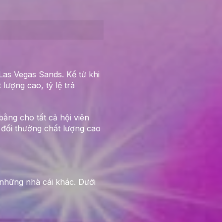
as Vegas Sands. Kể từ khi
lượng cao, tỷ lệ trả
ằng cho tất cả hội viên
 đổi thưởng chất lượng cao
 những nhà cái khác. Dưới