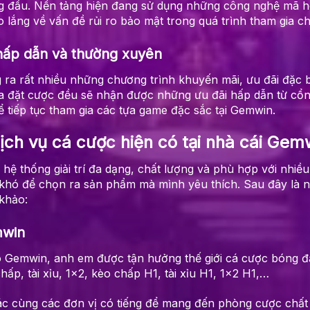
ng đầu. Nền tảng hiện đang sử dụng những công nghệ mã 
 lắng về vấn đề rủi ro bảo mật trong quá trình tham gia c
ấp dẫn và thường xuyên
a rất nhiều những chương trình khuyến mãi, ưu đãi đặc bi
a đặt cược đều sẽ nhận được những ưu đãi hấp dẫn từ cổn
ể tiếp tục tham gia các tựa game đặc sắc tại Gemwin.
ch vụ cá cược hiện có tại nhà cái Gem
ệ thống giải trí đa dạng, chất lượng và phù hợp với nhiều
 khó để chọn ra sản phẩm mà mình yêu thích. Sau đây là n
khảo:
mwin
o Gemwin, anh em được tận hưởng thế giới cá cược bóng đ
ấp, tài xỉu, 1×2, kèo chấp H1, tài xỉu H1, 1×2 H1,…
c cùng các đơn vị có tiếng để mang đến phòng cược chất l