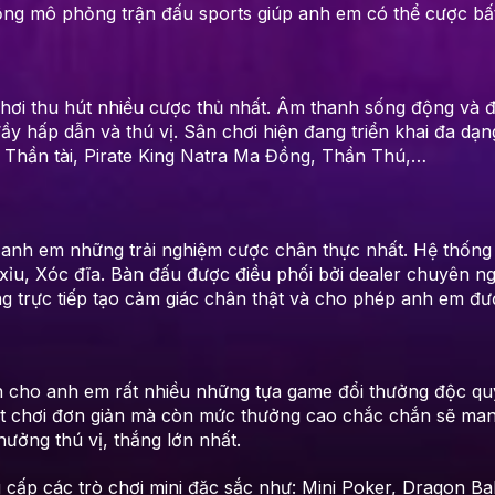
ng mô phỏng trận đấu sports giúp anh em có thể cược bấ
 chơi thu hút nhiều cược thủ nhất. Âm thanh sống động và
 đầy hấp dẫn và thú vị. Sân chơi hiện đang triển khai đa d
 Thần tài, Pirate King Natra Ma Đồng, Thần Thú,…
nh em những trải nghiệm cược chân thực nhất. Hệ thống t
xỉu, Xóc đĩa. Bàn đấu được điều phối bởi dealer chuyên ng
 trực tiếp tạo cảm giác chân thật và cho phép anh em được
cho anh em rất nhiều những tựa game đổi thưởng độc quy
ật chơi đơn giản mà còn mức thưởng cao chắc chắn sẽ m
hưởng thú vị, thắng lớn nhất.
ấp các trò chơi mini đặc sắc như: Mini Poker, Dragon Bal