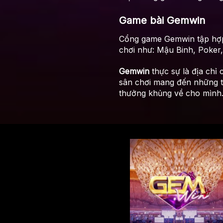
Game bài Gemwin
Cổng game Gemwin tập hợp r
chơi như: Mậu Binh, Poker
Gemwin
thực sự là địa chỉ
sân chơi mang đến những tr
thưởng khủng về cho mình