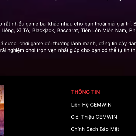
ất nhiều game bài khác nhau cho bạn thoải mái giải trí. B
, Liêng, Xì Tố, Blackjack, Baccarat, Tiến Lên Miền Nam, 
 cá cược, chơi game đổi thưởng lành mạnh, đáng tin cậy dà
ải nghiệm chơi trọn vẹn nhất giúp cho bạn có thể tự tin t
.
THÔNG TIN
Liên Hệ GEMWIN
Giới Thiệu GEMWIN
Chính Sách Bảo Mật