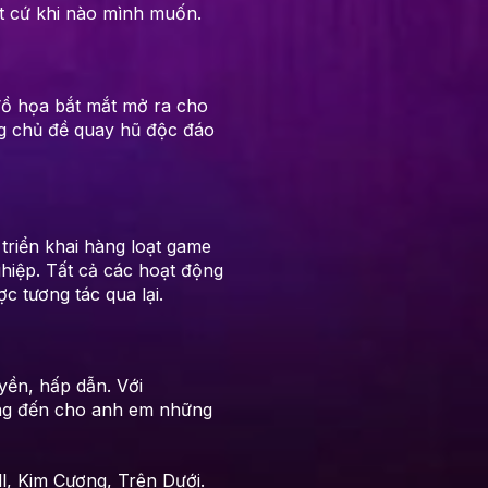
t cứ khi nào mình muốn.
 đồ họa bắt mắt mở ra cho
ạng chủ đề quay hũ độc đáo
riển khai hàng loạt game
hiệp. Tất cả các hoạt động
 tương tác qua lại.
ền, hấp dẫn. Với
ang đến cho anh em những
l, Kim Cương, Trên Dưới.