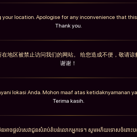
 your location. Apologise for any inconvenience that th
Thank you.
所在地区被禁止访问我们的网站。 给您造成不便，敬请谅
谢谢！
ayani lokasi Anda. Mohon maaf atas ketidaknyamanan y
Terima kasih.
ុំមិនអាចផ្តល់សេវាជូនសំរាប់តំបន់លោកអ្នកទេ។ សូមអភ័យទោសចំពោះបញ